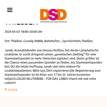
TYPISIERUNG FÜR JANEK IN
THIESSEN
2024-05-03 18:00–20:00 Uhr
Ort: Thießen- Coswig 06868, Bahnhofstr. , Sportlerheim Thießen,
Janek, Auszubildender aus Dessau-Roßlau, hat Akute Lymphatische
Leukämie. Er sucht dringend seinen „genetischen Zwilling“ für eine
Stammzellspende!Je mehr Menschen typisiert sind, desto größer ist
die Chance einen passenden Spender zu finden. Als Stammzellspender
bist DU die letzte Hoffnung Janek und viele andere für
Leukämiepatienten. Bitte lass Dich registrieren.Die Registrierung zum
Stammzellspender ist im Alter von 17 bis 55 Jahren kostenlos
möglich.GEGEN BLUTKREBS - FÜR DAS LEBEN !Mach mit und rette
Leben!!!
Zurück