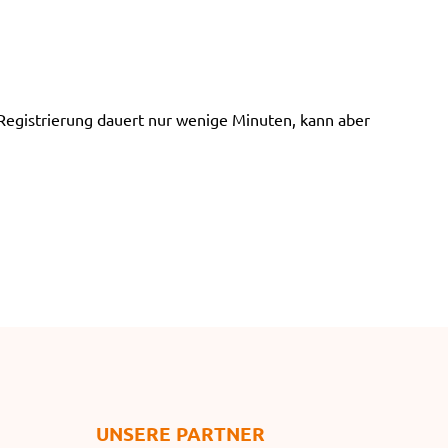
e
n
 Registrierung dauert nur wenige Minuten, kann aber
UNSERE PARTNER