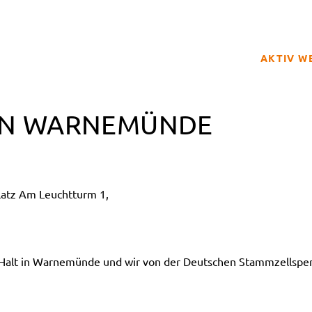
AKTIV W
SPENDER
IN WARNEMÜNDE
BETROFFE
SCHULPRO
CLUB DER
atz Am Leuchtturm 1,
GELD SPE
REGISTRI
alt in Warnemünde und wir von der Deutschen Stammzellspend