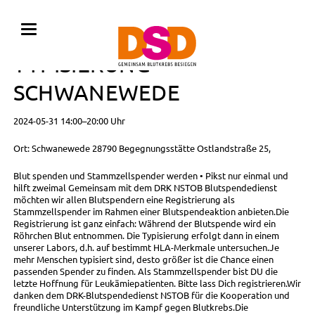
BLUTSPENDE MIT
TYPISIERUNG •
SCHWANEWEDE
2024-05-31 14:00–20:00 Uhr
Ort: Schwanewede 28790 Begegnungsstätte Ostlandstraße 25,
Blut spenden und Stammzellspender werden • Pikst nur einmal und
hilft zweimal Gemeinsam mit dem DRK NSTOB Blutspendedienst
möchten wir allen Blutspendern eine Registrierung als
Stammzellspender im Rahmen einer Blutspendeaktion anbieten.Die
Registrierung ist ganz einfach: Während der Blutspende wird ein
Röhrchen Blut entnommen. Die Typisierung erfolgt dann in einem
unserer Labors, d.h. auf bestimmt HLA-Merkmale untersuchen.Je
mehr Menschen typisiert sind, desto größer ist die Chance einen
passenden Spender zu finden. Als Stammzellspender bist DU die
letzte Hoffnung für Leukämiepatienten. Bitte lass Dich registrieren.Wir
danken dem DRK-Blutspendedienst NSTOB für die Kooperation und
freundliche Unterstützung im Kampf gegen Blutkrebs.Die