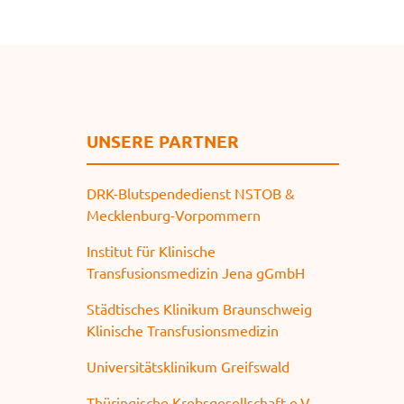
e
n
UNSERE PARTNER
DRK-Blutspendedienst NSTOB &
Mecklenburg-Vorpommern
Institut für Klinische
Transfusionsmedizin Jena gGmbH
Städtisches Klinikum Braunschweig
Klinische Transfusionsmedizin
Universitätsklinikum Greifswald
Thüringische Krebsgesellschaft e.V