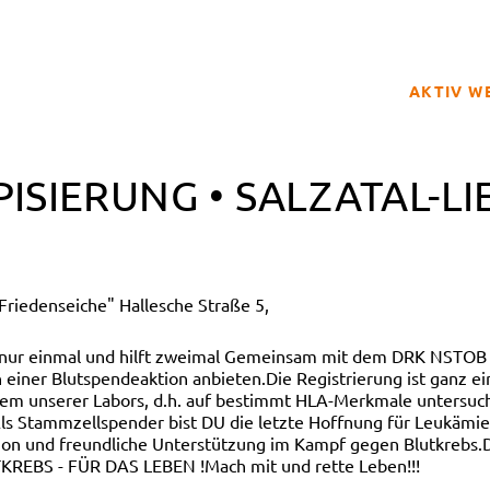
AKTIV W
SPENDER
ISIERUNG • SALZATAL-L
BETROFFE
SCHULPRO
CLUB DER
 Friedenseiche" Hallesche Straße 5,
GELD SPE
REGISTRI
 nur einmal und hilft zweimal Gemeinsam mit dem DRK NSTOB 
einer Blutspendeaktion anbieten.Die Registrierung ist ganz e
nem unserer Labors, d.h. auf bestimmt HLA-Merkmale untersuch
ls Stammzellspender bist DU die letzte Hoffnung für Leukämiepa
n und freundliche Unterstützung im Kampf gegen Blutkrebs.D
TKREBS - FÜR DAS LEBEN !Mach mit und rette Leben!!!