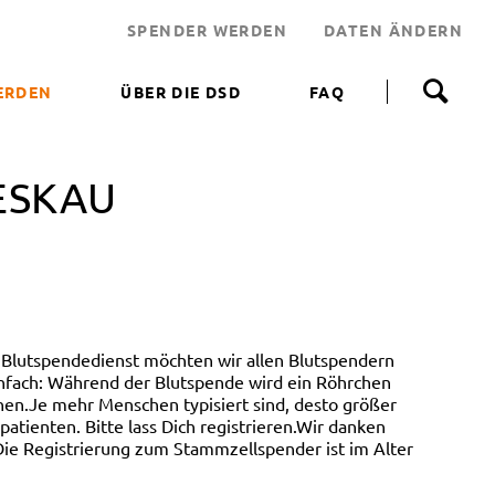
SPENDER WERDEN
DATEN ÄNDERN
N
a
ERDEN
ÜBER DIE DSD
FAQ
v
i
 WERDEN
g
a
IESKAU
NEN HELFEN
t
i
JEKT
o
n
 LEBENSRETTER
ü
b
NDEN
e
ERUNGSAKTIONEN
r
Blutspendedienst möchten wir allen Blutspendern
s
infach: Während der Blutspende wird ein Röhrchen
p
en.Je mehr Menschen typisiert sind, desto größer
r
tienten. Bitte lass Dich registrieren.Wir danken
i
ie Registrierung zum Stammzellspender ist im Alter
n
g