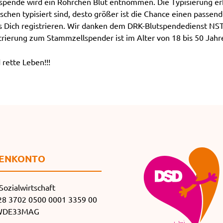
tspende wird ein Röhrchen Blut entnommen. Die Typisierung erf
en typisiert sind, desto größer ist die Chance einen passend
ass Dich registrieren. Wir danken dem DRK-Blutspendedienst NS
rierung zum Stammzellspender ist im Alter von 18 bis 50 Jahr
ette Leben!!!
EN­KONTO
Sozialwirtschaft
8 3702 0500 0001 3359 00
SWDE33MAG