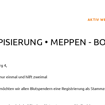
AKTIV W
SPENDER
PISIERUNG • MEPPEN - 
BETROFFE
SCHULPRO
CLUB DER
g 4,
GELD SPE
REGISTRI
ur einmal und hilft zweimal
hten wir allen Blutspendern eine Registrierung als Stammz