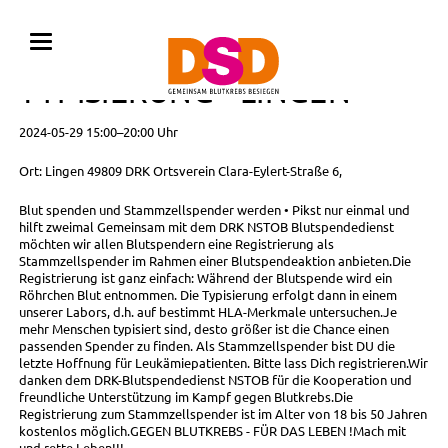
BLUTSPENDE MIT
TYPISIERUNG • LINGEN
2024-05-29 15:00–20:00 Uhr
Ort: Lingen 49809 DRK Ortsverein Clara-Eylert-Straße 6,
Blut spenden und Stammzellspender werden • Pikst nur einmal und
hilft zweimal Gemeinsam mit dem DRK NSTOB Blutspendedienst
möchten wir allen Blutspendern eine Registrierung als
Stammzellspender im Rahmen einer Blutspendeaktion anbieten.Die
Registrierung ist ganz einfach: Während der Blutspende wird ein
Röhrchen Blut entnommen. Die Typisierung erfolgt dann in einem
unserer Labors, d.h. auf bestimmt HLA-Merkmale untersuchen.Je
mehr Menschen typisiert sind, desto größer ist die Chance einen
passenden Spender zu finden. Als Stammzellspender bist DU die
letzte Hoffnung für Leukämiepatienten. Bitte lass Dich registrieren.Wir
danken dem DRK-Blutspendedienst NSTOB für die Kooperation und
freundliche Unterstützung im Kampf gegen Blutkrebs.Die
Registrierung zum Stammzellspender ist im Alter von 18 bis 50 Jahren
kostenlos möglich.GEGEN BLUTKREBS - FÜR DAS LEBEN !Mach mit
und rette Leben!!!