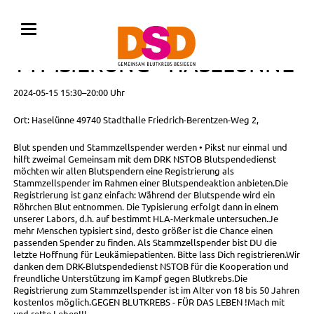
BLUTSPENDE MIT
TYPISIERUNG • HASELÜNNE
2024-05-15 15:30–20:00 Uhr
Ort: Haselünne 49740 Stadthalle Friedrich-Berentzen-Weg 2,
Blut spenden und Stammzellspender werden • Pikst nur einmal und
hilft zweimal Gemeinsam mit dem DRK NSTOB Blutspendedienst
möchten wir allen Blutspendern eine Registrierung als
Stammzellspender im Rahmen einer Blutspendeaktion anbieten.Die
Registrierung ist ganz einfach: Während der Blutspende wird ein
Röhrchen Blut entnommen. Die Typisierung erfolgt dann in einem
unserer Labors, d.h. auf bestimmt HLA-Merkmale untersuchen.Je
mehr Menschen typisiert sind, desto größer ist die Chance einen
passenden Spender zu finden. Als Stammzellspender bist DU die
letzte Hoffnung für Leukämiepatienten. Bitte lass Dich registrieren.Wir
danken dem DRK-Blutspendedienst NSTOB für die Kooperation und
freundliche Unterstützung im Kampf gegen Blutkrebs.Die
Registrierung zum Stammzellspender ist im Alter von 18 bis 50 Jahren
kostenlos möglich.GEGEN BLUTKREBS - FÜR DAS LEBEN !Mach mit
und rette Leben!!!