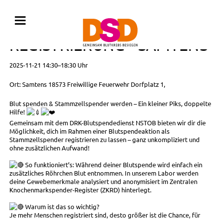
BLUTSPENDE MIT
REGISTRIERUNG • SAMTENS
2025-11-21 14:30–18:30 Uhr
Ort: Samtens 18573 Freiwillige Feuerwehr Dorfplatz 1,
Blut spenden & Stammzellspender werden – Ein kleiner Piks, doppelte
Hilfe!
Gemeinsam mit dem DRK-Blutspendedienst NSTOB bieten wir dir die
Möglichkeit, dich im Rahmen einer Blutspendeaktion als
Stammzellspender registrieren zu lassen – ganz unkompliziert und
ohne zusätzlichen Aufwand!
So funktioniert’s: Während deiner Blutspende wird einfach ein
zusätzliches Röhrchen Blut entnommen. In unserem Labor werden
deine Gewebemerkmale analysiert und anonymisiert im Zentralen
Knochenmarkspender-Register (ZKRD) hinterlegt.
Warum ist das so wichtig?
Je mehr Menschen registriert sind, desto größer ist die Chance, für