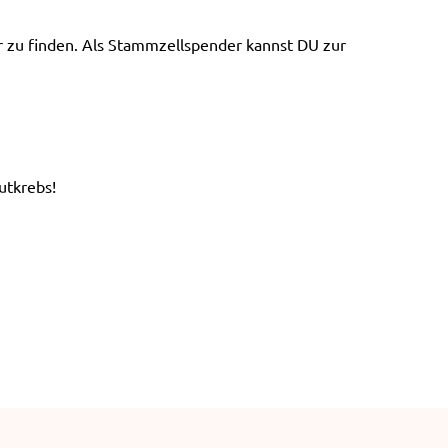
e
n
er zu finden. Als Stammzellspender kannst DU zur
utkrebs!