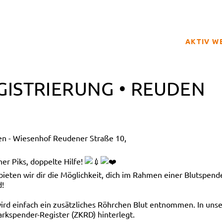
AKTIV W
SPENDER
GISTRIERUNG • REUDEN
BETROFFE
SCHULPRO
CLUB DER
en - Wiesenhof Reudener Straße 10,
GELD SPE
REGISTRI
er Piks, doppelte Hilfe!
en wir dir die Möglichkeit, dich im Rahmen einer Blutspendea
d!
 wird einfach ein zusätzliches Röhrchen Blut entnommen. In 
rkspender-Register (ZKRD) hinterlegt.