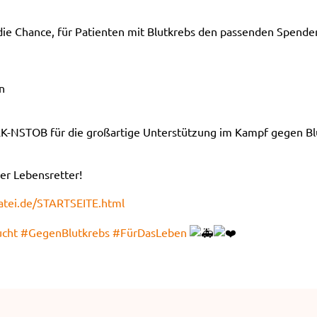
 die Chance, für Patienten mit Blutkrebs den passenden Spend
n
RK-NSTOB für die großartige Unterstützung im Kampf gegen Bl
ler Lebensretter!
atei.de/STARTSEITE.html
ucht
#GegenBlutkrebs
#FürDasLeben