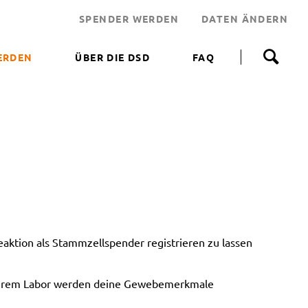
SPENDER WERDEN
DATEN ÄNDERN
N
a
ERDEN
ÜBER DIE DSD
FAQ
v
i
 WERDEN
g
a
NEN HELFEN
t
i
JEKT
o
n
 LEBENSRETTER
ü
b
NDEN
e
ERUNGSAKTIONEN
r
s
ktion als Stammzellspender registrieren zu lassen
p
r
i
unserem Labor werden deine Gewebemerkmale
n
g