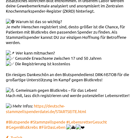
zusätzliches Röhrchen Blut entnommen. In unserem Labor werden
deine Gewebemerkmale analysiert und anonymisiert im Zentralen
Knochenmarkspender-Register (ZKRD) hinterlegt.
Warum ist das so wichtig?
Je mehr Menschen registriert sind, desto größer ist die Chance, für
Patienten mit Blutkrebs den passenden Spender zu finden. Als
Stammzellspender kannst DU zur einzigen Hoffnung für Betroffene
werden.
Wer kann mitmachen?
Gesunde Erwachsene zwischen 17 und 50 Jahren
Die Registrierung ist kostenlos
Ein riesiges Dankeschön an den Blutspendedienst DRK-NSTOB für die
großartige Unterstützung im Kampf gegen Blutkrebs!
Gemeinsam gegen Blutkrebs – für das Leben!
Mach mit, lass dich registrieren und werde potenzieller Lebensretter!
Mehr Infos:
https://deutsche-
stammzellspenderdatei.de/STARTSEITE.html
#Blutspende
#Stammzellspende
#LebensretterGesucht
#GegenBlutkrebs
#FürDasLeben
Zurück