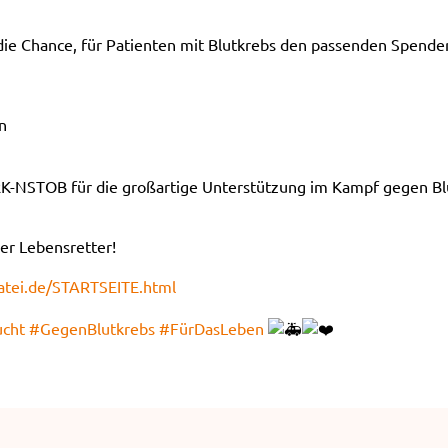
 die Chance, für Patienten mit Blutkrebs den passenden Spend
n
RK-NSTOB für die großartige Unterstützung im Kampf gegen Bl
ler Lebensretter!
atei.de/STARTSEITE.html
ucht
#GegenBlutkrebs
#FürDasLeben