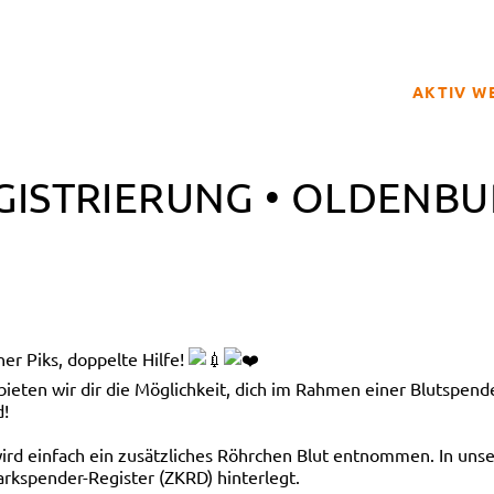
AKTIV W
SPENDER
GISTRIERUNG • OLDENB
BETROFFE
SCHULPRO
CLUB DER
GELD SPE
REGISTRI
er Piks, doppelte Hilfe!
en wir dir die Möglichkeit, dich im Rahmen einer Blutspendea
d!
 wird einfach ein zusätzliches Röhrchen Blut entnommen. In 
rkspender-Register (ZKRD) hinterlegt.