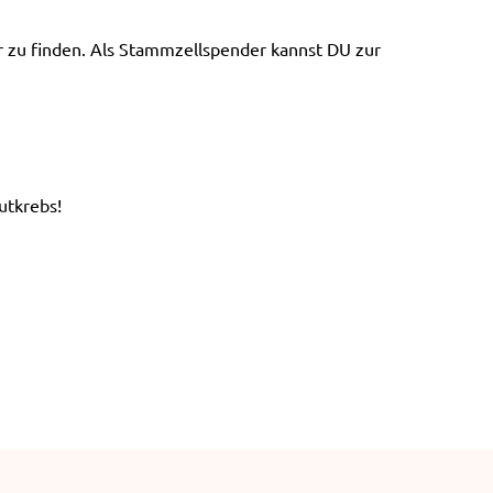
e
n
er zu finden. Als Stammzellspender kannst DU zur
utkrebs!