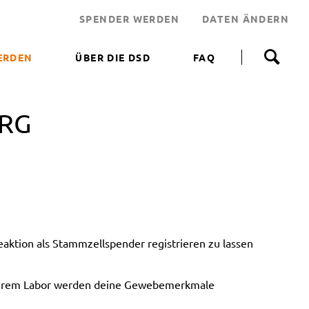
SPENDER WERDEN
DATEN ÄNDERN
N
a
ERDEN
ÜBER DIE DSD
FAQ
v
i
 WERDEN
g
a
URG
NEN HELFEN
t
i
JEKT
o
n
 LEBENSRETTER
ü
b
NDEN
e
ERUNGSAKTIONEN
r
s
ktion als Stammzellspender registrieren zu lassen
p
r
i
unserem Labor werden deine Gewebemerkmale
n
g