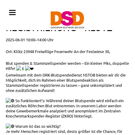
BLUTSPENDE MIT
REGISTRIERUNG • KLÜTZ
2025-06-01 10:00–14:00 Uhr
Ort: Klütz 23948 Freiwillige Feuerwehr An der Festwiese 30,
Blut spenden & Stammzellspender werden – Ein kleiner Piks, doppelte
Hilfe!
Gemeinsam mit dem DRK-Blutspendedienst NSTOB bieten wir dir die
Möglichkeit, dich im Rahmen einer Blutspendeaktion als
Stammzellspender registrieren zu lassen – ganz unkompliziert und
ohne zusätzlichen Aufwand!
So funktioniert’s: Während deiner Blutspende wird einfach ein
zusätzliches Röhrchen Blut entnommen. In unserem Labor werden
deine Gewebemerkmale analysiert und anonymisiert im Zentralen
Knochenmarkspender-Register (ZKRD) hinterlegt.
Warum ist das so wichtig?
Je mehr Menschen registriert sind, desto größer ist die Chance, für