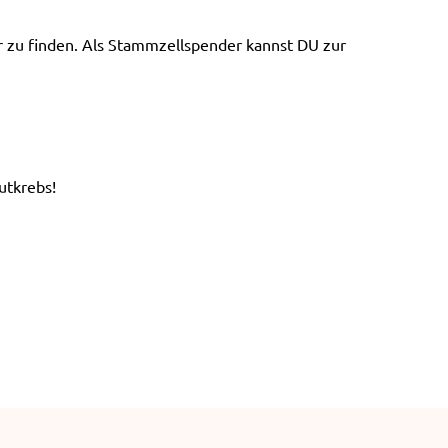
e
n
er zu finden. Als Stammzellspender kannst DU zur
utkrebs!