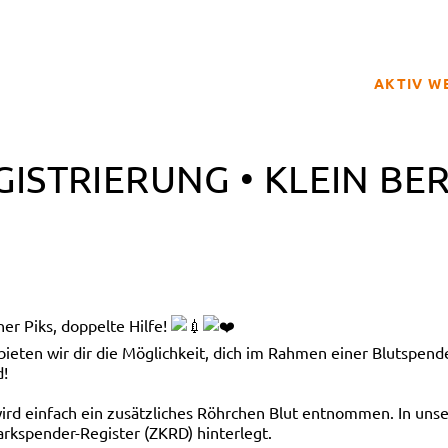
AKTIV W
SPENDER
ISTRIERUNG • KLEIN BER
BETROFFE
SCHULPRO
CLUB DER
GELD SPE
REGISTRI
er Piks, doppelte Hilfe!
en wir dir die Möglichkeit, dich im Rahmen einer Blutspendea
d!
 wird einfach ein zusätzliches Röhrchen Blut entnommen. In 
rkspender-Register (ZKRD) hinterlegt.