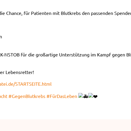
 die Chance, für Patienten mit Blutkrebs den passenden Spend
n
RK-NSTOB für die großartige Unterstützung im Kampf gegen Bl
ler Lebensretter!
atei.de/STARTSEITE.html
ucht
#GegenBlutkrebs
#FürDasLeben