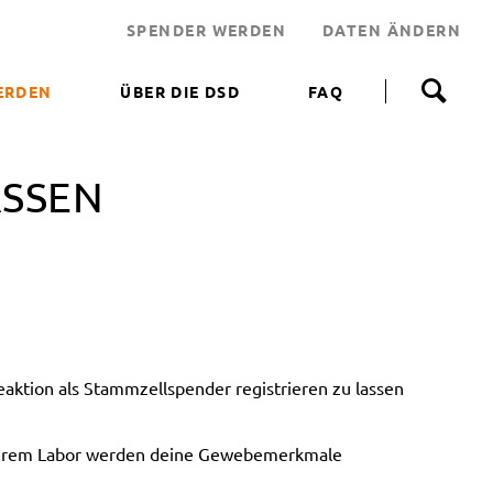
SPENDER WERDEN
DATEN ÄNDERN
N
a
ERDEN
ÜBER DIE DSD
FAQ
v
i
 WERDEN
g
a
SSEN
NEN HELFEN
t
i
JEKT
o
n
 LEBENSRETTER
ü
b
NDEN
e
ERUNGSAKTIONEN
r
s
ktion als Stammzellspender registrieren zu lassen
p
r
i
unserem Labor werden deine Gewebemerkmale
n
g