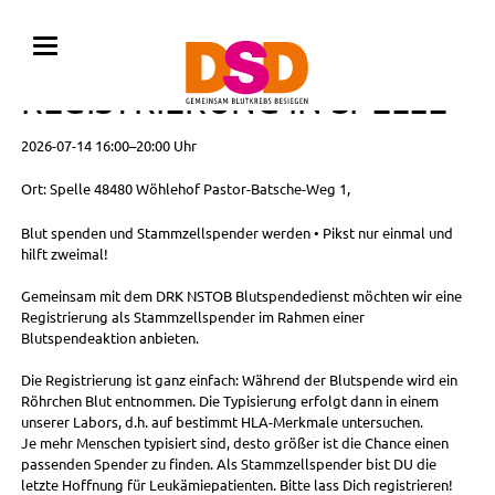
BLUTSPENDE MIT
REGISTRIERUNG IN SPELLE
2026-07-14 16:00–20:00 Uhr
Ort: Spelle 48480 Wöhlehof Pastor-Batsche-Weg 1,
Blut spenden und Stammzellspender werden • Pikst nur einmal und
hilft zweimal!
Gemeinsam mit dem DRK NSTOB Blutspendedienst möchten wir eine
Registrierung als Stammzellspender im Rahmen einer
Blutspendeaktion anbieten.
Die Registrierung ist ganz einfach: Während der Blutspende wird ein
Röhrchen Blut entnommen. Die Typisierung erfolgt dann in einem
unserer Labors, d.h. auf bestimmt HLA-Merkmale untersuchen.
Je mehr Menschen typisiert sind, desto größer ist die Chance einen
passenden Spender zu finden. Als Stammzellspender bist DU die
letzte Hoffnung für Leukämiepatienten. Bitte lass Dich registrieren!