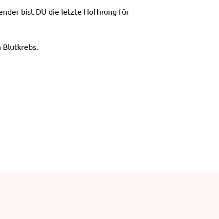
e
nder bist DU die letzte Hoffnung für
n
 Blutkrebs.