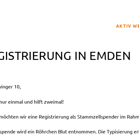
AKTIV W
SPENDER
GISTRIERUNG IN EMDEN
BETROFFE
SCHULPRO
CLUB DER
inger 10,
GELD SPE
REGISTRI
ur einmal und hilft zweimal!
hten wir eine Registrierung als Stammzellspender im Rahme
tspende wird ein Röhrchen Blut entnommen. Die Typisierung erf