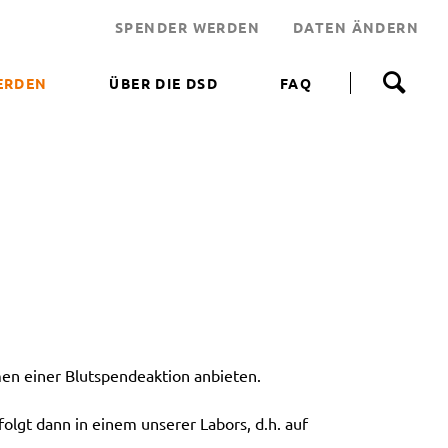
SPENDER WERDEN
DATEN ÄNDERN
N
a
ERDEN
ÜBER DIE DSD
FAQ
v
i
 WERDEN
g
a
NEN HELFEN
t
i
JEKT
o
n
 LEBENSRETTER
ü
b
NDEN
e
ERUNGSAKTIONEN
r
s
p
n einer Blutspendeaktion anbieten.
r
i
n
olgt dann in einem unserer Labors, d.h. auf
g