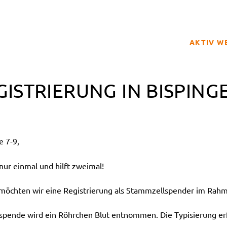
AKTIV W
SPENDER
GISTRIERUNG IN BISPING
BETROFFE
SCHULPRO
CLUB DER
e 7-9,
GELD SPE
REGISTRI
ur einmal und hilft zweimal!
hten wir eine Registrierung als Stammzellspender im Rahme
tspende wird ein Röhrchen Blut entnommen. Die Typisierung erf