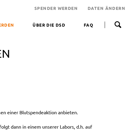
SPENDER WERDEN
DATEN ÄNDERN
N
a
ERDEN
ÜBER DIE DSD
FAQ
v
i
 WERDEN
g
a
EN
NEN HELFEN
t
i
JEKT
o
n
 LEBENSRETTER
ü
b
NDEN
e
ERUNGSAKTIONEN
r
s
p
n einer Blutspendeaktion anbieten.
r
i
n
olgt dann in einem unserer Labors, d.h. auf
g