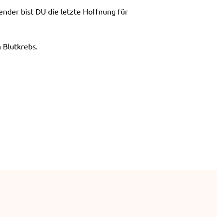
e
nder bist DU die letzte Hoffnung für
n
 Blutkrebs.