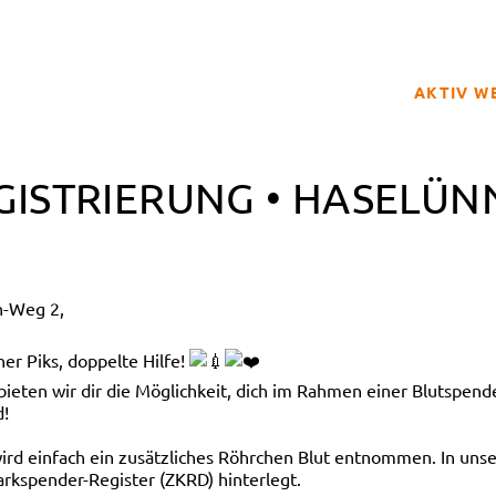
AKTIV W
SPENDER
GISTRIERUNG • HASELÜN
BETROFFE
SCHULPRO
CLUB DER
n-Weg 2,
GELD SPE
REGISTRI
er Piks, doppelte Hilfe!
en wir dir die Möglichkeit, dich im Rahmen einer Blutspendea
d!
 wird einfach ein zusätzliches Röhrchen Blut entnommen. In 
rkspender-Register (ZKRD) hinterlegt.