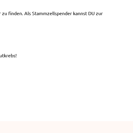
e
n
er zu finden. Als Stammzellspender kannst DU zur
utkrebs!