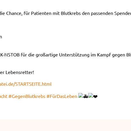
 die Chance, für Patienten mit Blutkrebs den passenden Spend
n
RK-NSTOB für die großartige Unterstützung im Kampf gegen Bl
ler Lebensretter!
atei.de/STARTSEITE.html
ucht
#GegenBlutkrebs
#FürDasLeben