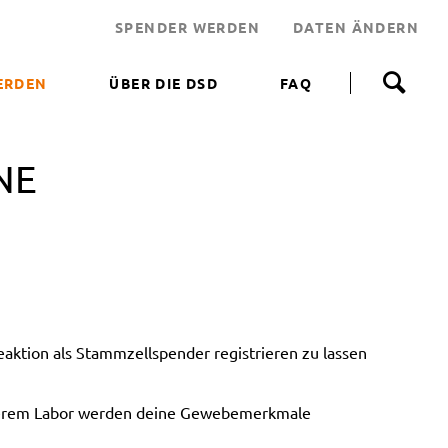
SPENDER WERDEN
DATEN ÄNDERN
N
a
ERDEN
ÜBER DIE DSD
FAQ
v
i
 WERDEN
g
a
NE
NEN HELFEN
t
i
JEKT
o
n
 LEBENSRETTER
ü
b
NDEN
e
ERUNGSAKTIONEN
r
s
ktion als Stammzellspender registrieren zu lassen
p
r
i
unserem Labor werden deine Gewebemerkmale
n
g