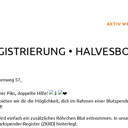
AKTIV W
SPENDER
GISTRIERUNG • HALVESB
BETROFFE
SCHULPRO
CLUB DER
kenweg 57,
GELD SPE
REGISTRI
er Piks, doppelte Hilfe!
en wir dir die Möglichkeit, dich im Rahmen einer Blutspendea
d!
 wird einfach ein zusätzliches Röhrchen Blut entnommen. In 
rkspender-Register (ZKRD) hinterlegt.