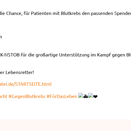
 die Chance, für Patienten mit Blutkrebs den passenden Spend
n
RK-NSTOB für die großartige Unterstützung im Kampf gegen Bl
ler Lebensretter!
atei.de/STARTSEITE.html
ucht
#GegenBlutkrebs
#FürDasLeben