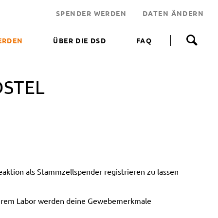
SPENDER WERDEN
DATEN ÄNDERN
N
a
ERDEN
ÜBER DIE DSD
FAQ
v
i
 WERDEN
g
a
OSTEL
NEN HELFEN
t
i
JEKT
o
n
 LEBENSRETTER
ü
b
NDEN
e
ERUNGSAKTIONEN
r
s
ktion als Stammzellspender registrieren zu lassen
p
r
i
unserem Labor werden deine Gewebemerkmale
n
g