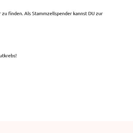
e
n
er zu finden. Als Stammzellspender kannst DU zur
utkrebs!