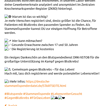
zusätzliches Röhrchen Blut entnommen. In unserem Labor werden
deine Gewebemerkmale analysiert und anonymisiert im Zentralen
Knochenmarkspender-Register (ZKRD) hinterlegt.
Warum ist das so wichtig?
Je mehr Menschen registriert sind, desto größer ist die Chance, für
Patienten mit Blutkrebs den passenden Spender zu finden. Als
Stammzellspender kannst DU zur einzigen Hoffnung für Betroffene
werden.
Wer kann mitmachen?
Gesunde Erwachsene zwischen 17 und 50 Jahren
Die Registrierung ist kostenlos
Ein riesiges Dankeschön an den Blutspendedienst DRK-NSTOB für die
großartige Unterstützung im Kampf gegen Blutkrebs!
Gemeinsam gegen Blutkrebs – für das Leben!
Mach mit, lass dich registrieren und werde potenzieller Lebensretter!
Mehr Infos:
https://deutsche-
stammzellspenderdatei.de/STARTSEITE.html
#Blutspende
#Stammzellspende
#LebensretterGesucht
#GegenBlutkrebs
#FürDasLeben
Zurück