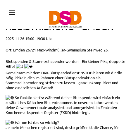
BLUTSPENDE MIT
REGISTRIERUNG • EMDEN
2025-11-26 15:00–19:30 Uhr
Ort: Emden 26721 Max-Windmüller-Gymnasium Steinweg 26,
Blut spenden & Stammzellspender werden – Ein kleiner Piks, doppelte
Hilfe!
Gemeinsam mit dem DRK-Blutspendedienst NSTOB bieten wir dir die
Möglichkeit, dich im Rahmen einer Blutspendeaktion als
Stammzellspender registrieren zu lassen – ganz unkompliziert und
ohne zusätzlichen Aufwand!
So funktioniert’s: Während deiner Blutspende wird einfach ein
zusätzliches Röhrchen Blut entnommen. In unserem Labor werden
deine Gewebemerkmale analysiert und anonymisiert im Zentralen
Knochenmarkspender-Register (ZKRD) hinterlegt.
Warum ist das so wichtig?
Je mehr Menschen registriert sind, desto größer ist die Chance, für