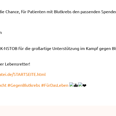
 die Chance, für Patienten mit Blutkrebs den passenden Spend
n
RK-NSTOB für die großartige Unterstützung im Kampf gegen Bl
ler Lebensretter!
atei.de/STARTSEITE.html
ucht
#GegenBlutkrebs
#FürDasLeben