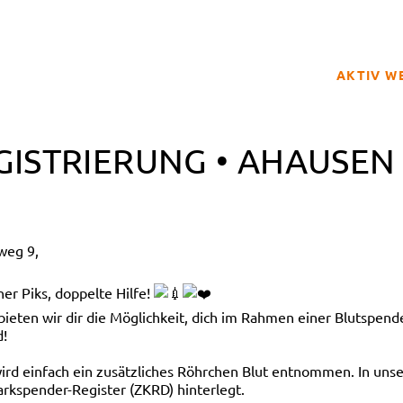
AKTIV W
SPENDER
GISTRIERUNG • AHAUSEN 
BETROFFE
SCHULPRO
CLUB DER
weg 9,
GELD SPE
REGISTRI
er Piks, doppelte Hilfe!
en wir dir die Möglichkeit, dich im Rahmen einer Blutspendea
d!
 wird einfach ein zusätzliches Röhrchen Blut entnommen. In 
rkspender-Register (ZKRD) hinterlegt.