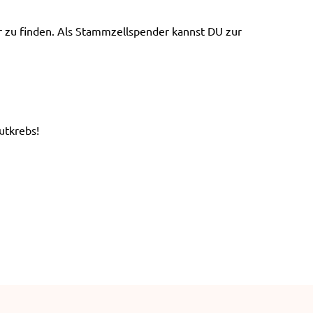
e
n
er zu finden. Als Stammzellspender kannst DU zur
utkrebs!