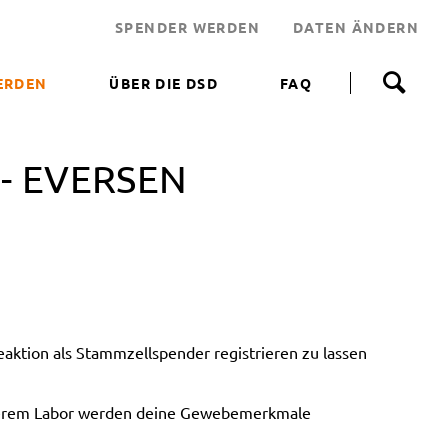
SPENDER WERDEN
DATEN ÄNDERN
N
a
ERDEN
ÜBER DIE DSD
FAQ
v
i
 WERDEN
g
a
- EVERSEN
NEN HELFEN
t
i
JEKT
o
n
 LEBENSRETTER
ü
b
NDEN
e
ERUNGSAKTIONEN
r
s
ktion als Stammzellspender registrieren zu lassen
p
r
i
unserem Labor werden deine Gewebemerkmale
n
g